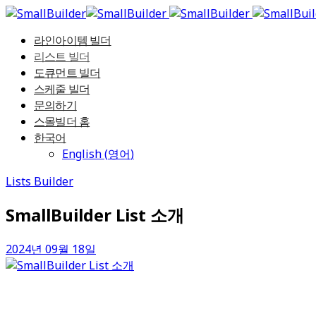
라인아이템 빌더
리스트 빌더
도큐먼트 빌더
스케줄 빌더
문의하기
스몰빌더 홈
한국어
English
(
영어
)
Lists Builder
SmallBuilder List 소개
2024년 09월 18일